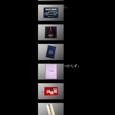
『NIGHT DRIVE』
織守きょうや
『９億ロック』
清涼院流水
『田淵さん』
瀬戸口廉也
『その村、
診るべからず』
津田彷徨
『吸精種』
西澤保彦
『こけし奇譚』
一肇