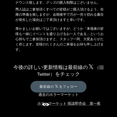
ナウンス致します。グッズの購入制限はございません。
同人誌はご参加頂くすべての皆様がご購入頂けるよう、在
庫の準備を致しますが、会期後半で万が一売り切れる書目
が発生した場合はご了承頂けますと幸いです。
厚かましいお願いではございますが、どうか「来場者の皆
様も一緒にイベントを盛り上げるお一人である」というお
心持ちでご参加頂けますと、スタッフ一同、大変ありがた
く存じます。皆様のたくさんのご来場をお待ち申し上げま
す。
𝕏
今後の詳しい更新情報は
最前線の
（旧
をチェック
Twitter）
𝕏
最前線の
をフォロー
過去のホラーマーケット
ホラーマーケット 怪談即売会 第一夜