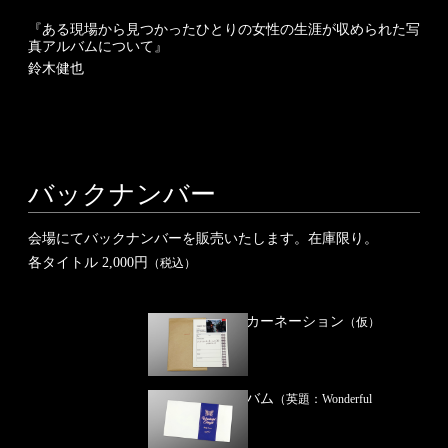
『ある現場から見つかった
ひとりの女性の
生涯が収められた
写
真アルバムについて』
鈴木健也
バックナンバー
会場にてバックナンバーを販売いたします。
在庫限り。
各タイトル
2,000円
（税込）
『フミキリインカーネーション
（仮）
projectsa.net』
amphibian
『思い出のアルバム
（英題：Wonderful
』
Tonight）
歌野晶午