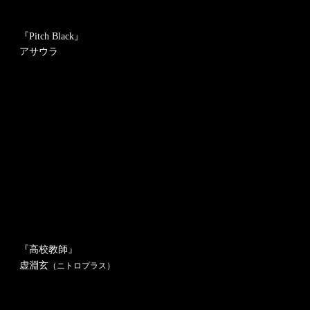
『Pitch Black』
アサウラ
『高校教師』
虚淵玄
（ニトロプラス）