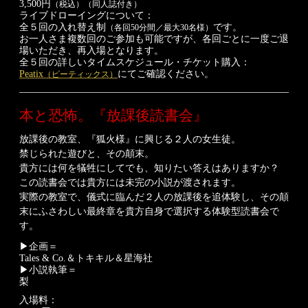
3,500円
（税込）
（同人誌付き）
ライブドローイングについて：
全５回の入れ替え制
です。
（各回50分間／最大30名様）
お一人さま複数回のご参加も可能ですが、各回ごとに一度ご退
場いただき、再入場となります。
全５回の詳しいタイムスケジュール・チケット購入：
Peatix
にてご確認ください。
（ピーティックス）
本と恐怖。
『放課後読書会』
放課後の教室、『狐火様』に興じる２人の女生徒。
禁じられた遊びと、その顛末。
貴方には何を犠牲にしてでも、知りたい答えはありますか？
この読書会では貴方には未完の小説が渡されます。
実際の教室で、儀式に臨んだ２人の放課後を追体験し、その顛
末にふさわしい最終章を貴方自身で選択する体験型読書会で
す。
▶
企画
＝
Tales
&
Co.
＆
トキキル
＆
星海社
▶
小説執筆
＝
梨
入場料：