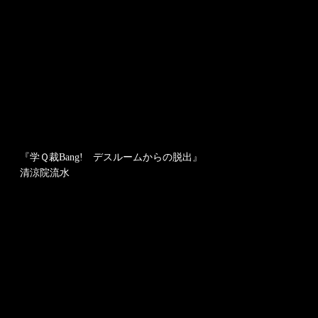
『学Ｑ裁Bang!
デスルームからの脱出』
清涼院流水