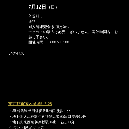
7月12日
（日）
入場料：
無料
同人誌即売会 参加方法：
チケットの購入は必要ございません。開催時間内にお
越し下さい。
開催時間：
13:00〜17:00
アクセス
東京都新宿区揚場町2-28
JR 総武線 飯田橋駅 B4b出口 徒歩１分
地下鉄 大江戸線 牛込神楽坂駅 A3出口 徒歩10分
地下鉄 東西線 神楽坂駅 1b出口 徒歩11分
イベント限定グッズ