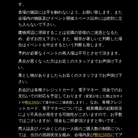
す。
会場の施設には手を触れないよう、お願い致します。また
会場内の物販及びイベント開催スペース以外には絶対に立
ち入らないで下さい。
建物周辺に滞留することは近隣の皆様のご迷惑となるた
め、必ずお控え下さい。また、騒音が著しいと判断した場
合はイベントを中止するという判断も致します。
予約が必要なイベントの再入場は不可とさせて頂きます。
具合が悪くなった方はお近くのスタッフまでお声掛け下さ
い。
落とし物がありましたらお近くのスタッフまでお声掛け下
さい。
お会計は各種クレジットカード、電子マネー、現金でのお
支払いでの対応を予定しております
（変更が生じた際は当サイ
。なお、各種クレジ
トや
弊社SNS
にて速やかにご連絡致します）
ットカード、電子マネーについては、精算機器の起動状況
により不具合が発生する可能性がございますので、お手数
ではございますが、現金もご持参頂けますと幸いです。
同人誌及びノベみくじのお一人様のご購入数の制限につい
ては、当日の混雑状況を鑑み、会場内及び
弊社SNS
にてア