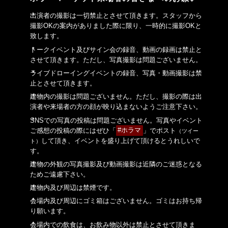
出演者の撮影は一切禁止とさせて頂きます。スタッフから
撮影OKの案内がありました際に限り、一時的に撮影OKと
致します。
トークイベント及びサイン会の録音、動画の録画は禁止と
させて頂きます。ただし、写真撮影は問題ございません。
ライブドローイングイベントの録音、写真・動画撮影は禁
止とさせて頂きます。
建物内の撮影は問題ございません。ただし、撮影の際は出
演者や来場者の方の顔が映り込まないようご注意下さい。
SNSでの写真の投稿は問題ございません。写真やイベント
ご感想の投稿の際にはぜひ「
#ホラマ
」でポスト
（ツイー
して頂き、イベントを盛り上げて頂けるとうれしいで
ト）
す。
建物の外観の写真撮影及び動画撮影は近隣のご迷惑となる
ためご遠慮下さい。
建物内及び周辺は禁煙です。
会場内及び周辺にゴミ箱はございません。ゴミはお持ち帰
り願います。
会場内での飲食は、お飲み物以外は禁止とさせて頂きま