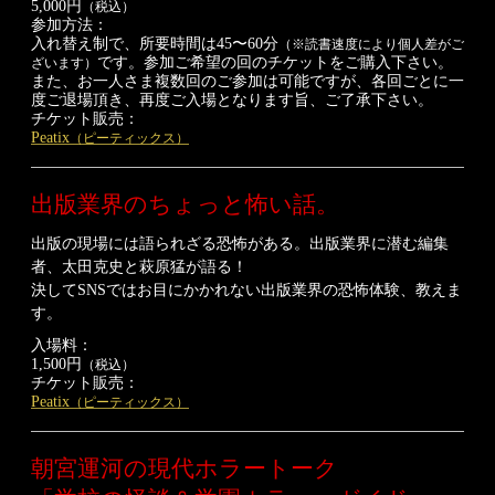
5,000円
（税込）
参加方法：
入れ替え制で、所要時間は45〜60分
（※読書速度により個人差がご
です。参加ご希望の回のチケットをご購入下さい。
ざいます）
また、お一人さま複数回のご参加は可能ですが、各回ごとに一
度ご退場頂き、再度ご入場となります旨、ご了承下さい。
チケット販売：
Peatix
（ピーティックス）
出版業界の
ちょっと怖い話。
出版の現場には語られざる恐怖がある。出版業界に潜む編集
者、太田克史と萩原猛が語る！
決してSNSではお目にかかれない出版業界の恐怖体験、教えま
す。
入場料：
1,500円
（税込）
チケット販売：
Peatix
（ピーティックス）
朝宮運河の現代ホラートーク