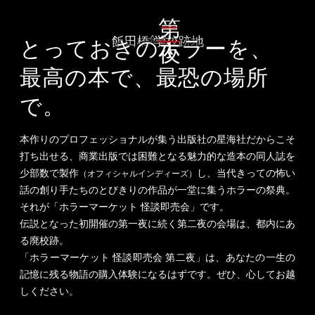
第
二
夜
飯田橋 学校跡地
会場
とっておきのホラーを、
最高の本で、
最恐の場所
で。
本作りのプロフェッショナルが集う出版社の星海社だからこそ
打ち出せる、商業出版では困難となる魅力的な造本の同人誌を
少部数で製作
し、当代きっての怖い
（オフィシャルインディーズ）
話の創り手たちのとびきりの作品が一堂に集うホラーの祭典。
それが「ホラーマーケット 怪談即売会」です。
伝説となった初開催の第一夜に続く第二夜の会場は、都内にあ
る廃校跡。
「ホラーマーケット 怪談即売会 第二夜」は、あなたの一生の
記憶に残る物語の購入体験になるはずです。ぜひ、心してお越
しください。