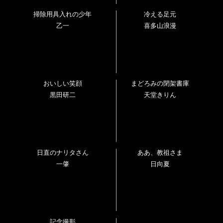
掃除用具入れの少年
冷える足元
乙一
喜多山浪漫
おいしい笑顔
まどろみの閉架書庫
黒田研二
天堂きりん
日直のナリタさん
ああ、教祖さま
一肇
日向夏
記念撮影