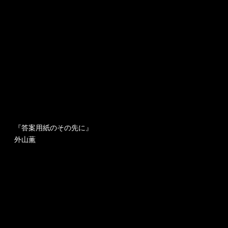
『答案用紙の
その先に』
外山薫