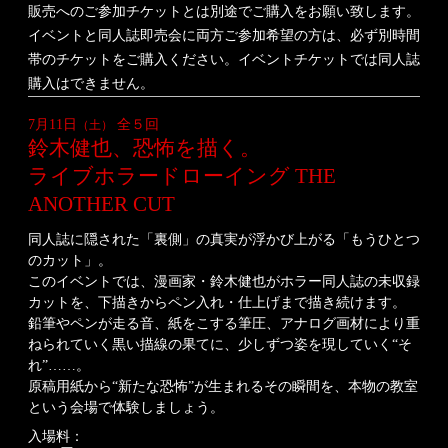
販売へのご参加チケットとは別途でご購入をお願い致します。
イベントと同人誌即売会に両方ご参加希望の方は、必ず別時間
帯のチケットをご購入ください。
イベントチケットでは同人誌
購入はできません。
7月11日
全５回
（土）
鈴木健也、恐怖を描く。
ライブホラードローイング
THE
ANOTHER CUT
同人誌に隠された「裏側」の真実が浮かび上がる「もうひとつ
のカット」。
このイベントでは、漫画家・鈴木健也がホラー同人誌の未収録
カットを、下描きからペン入れ・仕上げまで描き続けます。
鉛筆やペンが走る音、紙をこする筆圧、アナログ画材により重
ねられていく黒い描線の果てに、少しずつ姿を現していく“そ
れ”……。
原稿用紙から“新たな恐怖”が生まれるその瞬間を、本物の教室
という会場で体験しましょう。
入場料：