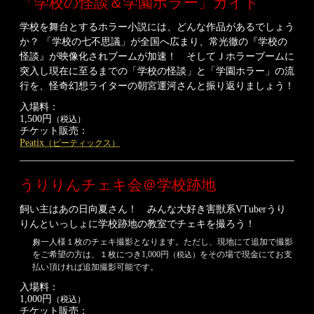
「学校の怪談＆学園ホラー」ガイド
学校を舞台とするホラー小説には、どんな作品があるでしょう
か？ 「学校の七不思議」が全国へ広まり、常光徹の『学校の
怪談』が映像化されブームが加速！ そしてＪホラーブームに
突入し現在に至るまでの「学校の怪談」と「学園ホラー」の流
行を、怪奇幻想ライターの朝宮運河さんと振り返りましょう！
入場料：
1,500円
（税込）
チケット販売：
Peatix
（ピーティックス）
うりりんチェキ会＠学校跡地
飼い主はあの日向夏さん！ みんな大好き害獣系VTuberうり
りんといっしょに学校跡地の教室でチェキを撮ろう！
※
お一人様１枚のチェキ撮影となります。ただし、現地にて追加で撮影
をご希望の方は、１枚につき1,000円
をその場で現金にてお支
（税込）
払い頂ければ追加撮影可能です。
入場料：
1,000円
（税込）
チケット販売：