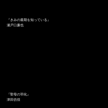
『きみの最期を
知っている』
瀬戸口廉也
『聖母の羽化』
津田彷徨