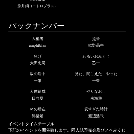
淵井鏑
（ニトロプラス）
バックナンバー
入植者
跫音
amphibian
歌野晶午
急げ
わるいおみくじ
太田忠司
乙一
坂の途中
見た、
聞こえた、
やった
一肇
一肇
人体錬成
やりなおし
日向夏
南海遊
Ｍの所在
安すぎた時計
綿世景
渡辺浩弐
イベントタイムテーブル
下記のイベントを開催致します。
同人誌即売会及びノベみくじ