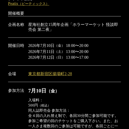
Peatix
（ピーティックス）
開催概要
企画名称
星海社創立15周年企画
「ホラーマーケット 怪談即
売会 第二夜」
開催日時
2026年7月10日
18:00〜20:00
（金）
2026年7月11日
13:00〜20:00
（土）
2026年7月12日
13:00〜17:00
（日）
会場
東京都新宿区揚場町2-28
7月10日
（金）
参加方法
入場料：
500円
（税込）
同人誌即売会 参加方法：
全４回の入れ替え制で、各回30分間ご参加可能です。
参加ご希望の回のチケットをご購入下さい。また、お
一人さま複数回のご参加は可能ですが、各回ごとに一