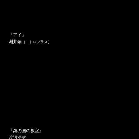
『アイ』
淵井鏑
（ニトロプラス）
『鏡の国の教室』
渡辺浩弐